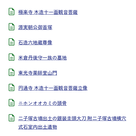
極楽寺 木造十一面観音菩薩
源実朝公御首塚
石造六地蔵尊像
米倉丹後守一族の墓地
東光寺薬師堂山門
円通寺 木造十一面観音菩薩立像
ニホンオオカミの頭骨
二子塚古墳出土の銀装圭頭大刀 附二子塚古墳横穴
式石室内出土遺物