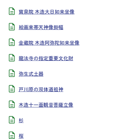
寳泉院 木造大日如来坐像
絵画束帯天神像掛幅
金蔵院 木造阿弥陀如来坐像
龍法寺の指定重要文化財
弥生式土器
戸川原の双体道祖神
木造十一面観音菩薩立像
杉
桜