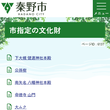
市指定の文化財
ページID :
6137
下大槻 健速神社本殿
公孫樹
南矢名 八幡神社本殿
命徳寺 山門
大ムク