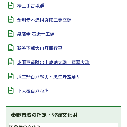
桜土手古墳群
金剛寺木造阿弥陀三尊立像
泉蔵寺 石造十王像
鶴巻下部大山灯籠行事
東開戸遺跡出土琥珀大珠・翡翠大珠
瓜生野百八松明・瓜生野盆踊り
下大槻百八炬火
秦野市域の指定・登録文化財
国登録の文化財