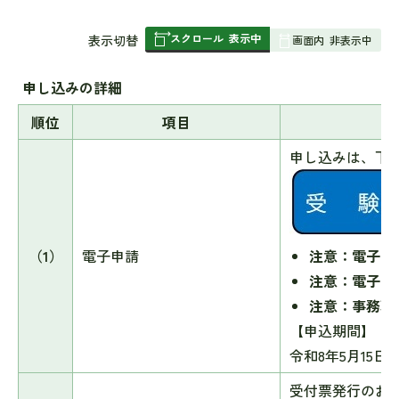
スクロール
表示中
表
表示切替
画面内
非表示中
組
み
申し込みの詳細
の
順位
項目
申し込みは、下
（1）
電子申請
注意：電子申
注意：電子申
注意：事務職
【申込期間】
令和8年5月15
受付票発行のお