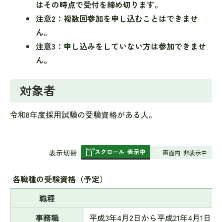
はその時点で受付を締め切ります。
注意2：複数回参加を申し込むことはできませ
ん。
注意3：申し込みをしていない方は参加できませ
ん。
対象者
令和8年度採用試験の受験資格がある人。
スクロール
表示中
表
表示切替
画面内
非表示中
組
み
各職種の受験資格（予定）
の
職種
事務職
平成3年4月2日から平成21年4月1日