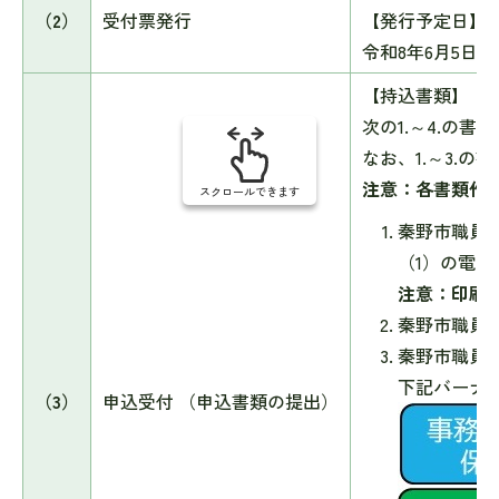
（2）
受付票発行
【発行予定日】
令和8年6月5日
【持込書類】
次の1.～4.の
なお、1.～3.
注意：各書類作
スクロールできます
秦野市職員
（1）の電
注意：印刷
秦野市職員
秦野市職員
下記バーナ
（3）
申込受付 （申込書類の提出）