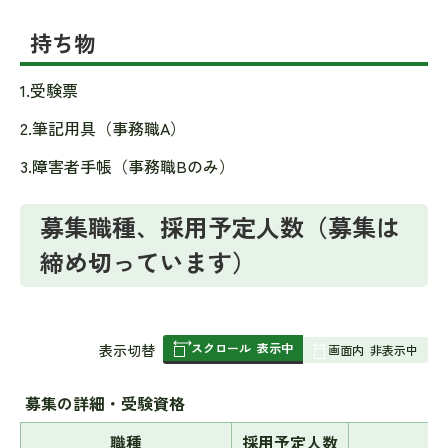
持ち物
1.受験票
2.筆記用具（事務職A）
3.障害者手帳（事務職Bのみ）
募集職種、採用予定人数（募集は
締め切っています）
スクロール
表示中
表
表示切替
画面内
非表示中
組
み
募集の詳細・受験資格
の
職種
採用予定人数