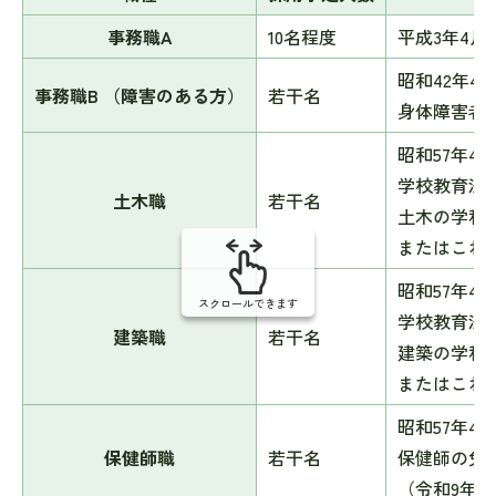
事務職A
10名程度
平成3年4月
昭和42年4
事務職B （障害のある方）
若干名
身体障害者
昭和57年4
学校教育法
土木職
若干名
土木の学科
またはこれ
昭和57年4
スクロールできます
学校教育法
建築職
若干名
建築の学科
またはこれ
昭和57年4
保健師職
若干名
保健師の免
（令和9年