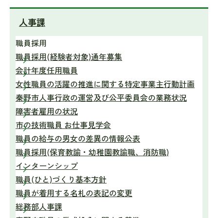
人事課
職員採用
職員採用(経験者対象)通年募集
会計年度任用職員
女性職員の活躍の推進に関する特定事業主行動計画
秦野市人事行政の運営及び公平委員会の業務状況
障害者雇用の状況
市の技術職員 お仕事見学会
職員の給与の男女の差異の情報公表
職員採用(保育教諭・幼稚園教諭職、消防職)
インターンシップ
職員(ひと)づくり基本方針
職員が着用する名札の表記の変更
総務部人事課