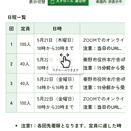
スクロール
表示中
表
表示切替
画面内
非表示中
組
み
日程一覧
の
回
定員
日時
5月21日（木曜日）
ZOOMでのオンライン
1
100人
18時から20時まで
注意：当日のURL、
5月22日（金曜日）
秦野市役所本庁舎4階
2
40人
10時から正午まで
注意：15分前から受
スクロールできます
5月22日（金曜日）
秦野市役所本庁舎4階
3
40人
14時から16時まで
注意：15分前から受
5月22日（金曜日）
ZOOMでのオンライン
4
100人
18時から20時まで
注意：当日のURL、
注意1：各回先着順となります。定員に達した時