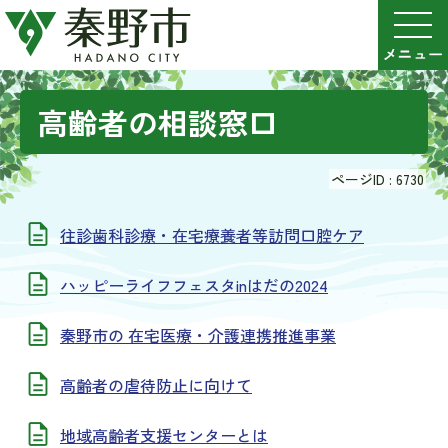
高齢者の相談窓口
ページID :
6730
往診歯科診療・在宅療養者等訪問口腔ケア
ハッピーライフフェスタinはだの2024
秦野市の 在宅医療・介護連携推進事業
高齢者の虐待防止に向けて
地域高齢者支援センターとは