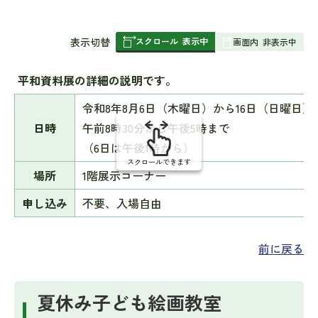
スクロール
表示中
表
表示切替
画面内
非表示中
組
み
平和資料展の詳細の説明です。
の
令和8年8月6日（木曜日）から16日（日曜日）
日時
午前8時30分から午後5時まで
（6日は午後1時から）
スクロールできます
場所
1階展示コーナー
申し込み
不要、入場自由
前に戻る
夏休み子ども絵画教室