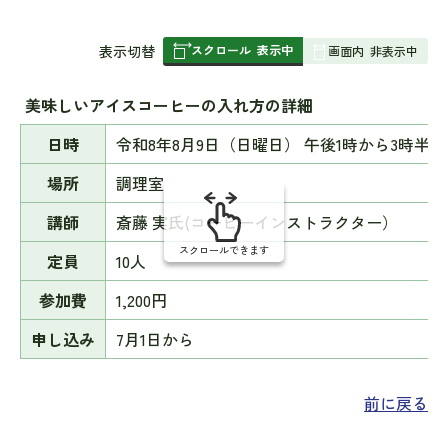
スクロール
表示中
表
表示切替
画面内
非表示中
組
み
美味しいアイスコーヒーの入れ方の詳細
の
日時
令和8年8月9日（日曜日） 午後1時から3時半
場所
調理室
講師
斎藤 実氏(コーヒーインストラクター）
スクロールできます
定員
10人
参加費
1,200円
申し込み
7月1日から
前に戻る