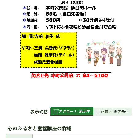
スクロール
表示中
表
表示切替
画面内
非表示中
組
み
心のふるさと童謡講座の詳細
の