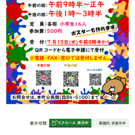
スクロール
表示中
表
表示切替
画面内
非表示中
組