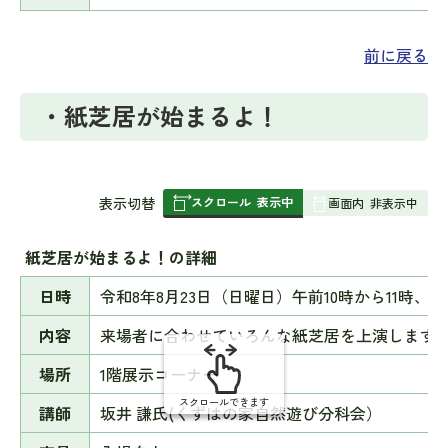
前に戻る
・紙芝居が始まるよ！
スクロール
表示中
表
表示切替
画面内
非表示中
組
み
紙芝居が始まるよ！の詳細
の
日時
令和8年8月23日（日曜日）午前10時から11時、
内容
来場者に合わせていろんな紙芝居を上演します
場所
1階展示コーナー
スクロールできます
講師
坂井 謙氏(くずはの家自然遊び分科会）