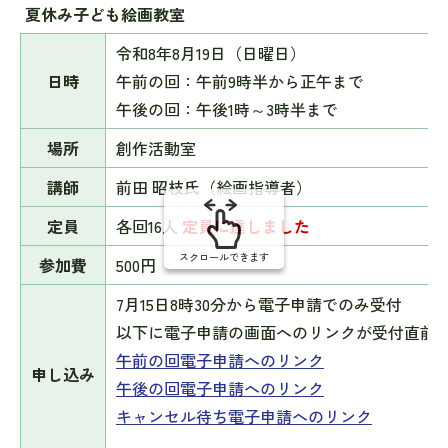
み
夏休み子ども絵画教室
の
令和8年8月19日（日曜日）
日時
午前の回：午前9時半から正午まで
午後の回：午後1時～3時半まで
場所
創作活動室
講師
前田 昭枝氏（絵画指導者）
定員
各回16人
定員に達しました
スクロールできます
参加費
500円
7月15日8時30分から電子申請でのみ受付
以下に電子申請の画面へのリンクが受付直前
午前の回電子申請へのリンク
申し込み
午後の回電子申請へのリンク
キャンセル待ち電子申請へのリンク