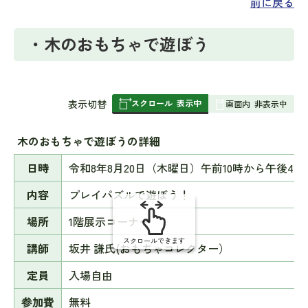
前に戻る
・木のおもちゃで遊ぼう
スクロール
表示中
表
表示切替
画面内
非表示中
組
み
木のおもちゃで遊ぼうの詳細
の
日時
令和8年8月20日（木曜日）午前10時から午後4時
内容
プレイパズルで遊ぼう！
場所
1階展示コーナー
スクロールできます
講師
坂井 謙氏(おもちゃコレクター）
定員
入場自由
参加費
無料