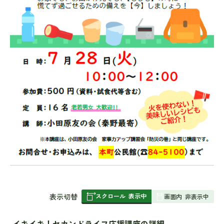
スクロール
表示中
表
表示切替
画面内
非表示中
組
み
イキイキ！セカンドライフ応援講座の詳細