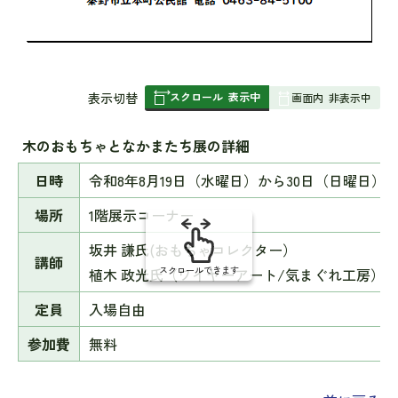
スクロール
表示中
表
表示切替
画面内
非表示中
組
み
木のおもちゃとなかまたち展の詳細
の
日時
令和8年8月19日（水曜日）から30日（日曜日）
場所
1階展示コーナー
坂井 謙氏(おもちゃコレクター）
講師
スクロールできます
植木 政光氏（ワイヤーアート/気まぐれ工房）
定員
入場自由
参加費
無料