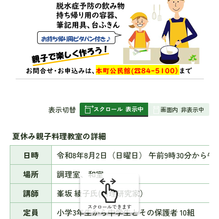
スクロール
表示中
表
表示切替
画面内
非表示中
組
み
夏休み親子料理教室の詳細
の
日時
令和8年8月2日（日曜日） 午前9時30分から午
場所
調理室、和室
講師
峯坂 綾子氏(料理研究家）
スクロールできます
定員
小学3年生から中学生とその保護者 10組