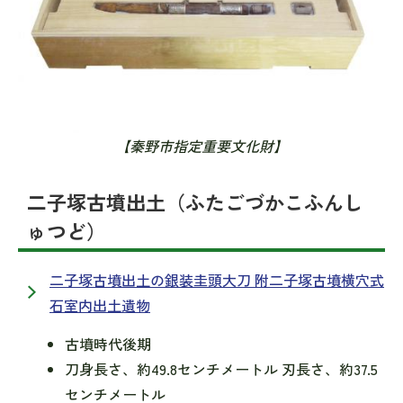
【秦野市指定重要文化財】
二子塚古墳出土（ふたごづかこふんし
ゅつど）
二子塚古墳出土の銀装圭頭大刀 附二子塚古墳横穴式
石室内出土遺物
古墳時代後期
刀身長さ、約49.8センチメートル 刃長さ、約37.5
センチメートル