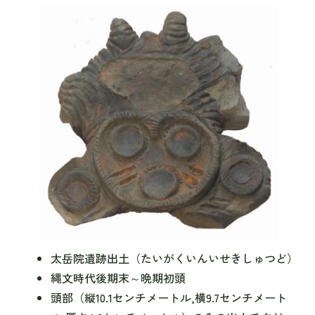
太岳院遺跡出土（たいがくいんいせきしゅつど）
縄文時代後期末～晩期初頭
頭部（縦10.1センチメートル,横9.7センチメート