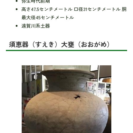
弥生時代前期
高さ47.5センチメートル 口径31センチメートル 胴
最大径45センチメートル
遠賀川系土器
須恵器（すえき）大甕（おおがめ）