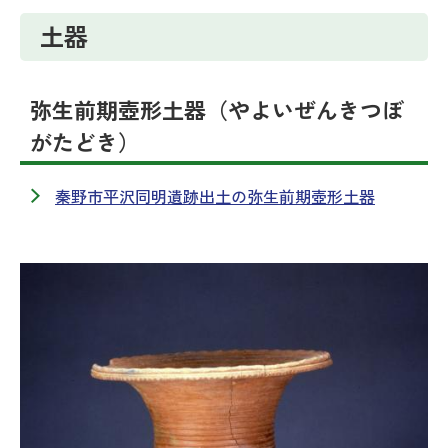
土器
弥生前期壺形土器（やよいぜんきつぼ
がたどき）
秦野市平沢同明遺跡出土の弥生前期壺形土器