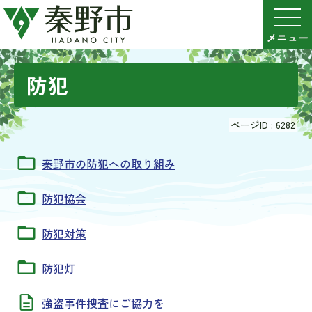
防犯
ページID :
6282
秦野市の防犯への取り組み
防犯協会
防犯対策
防犯灯
強盗事件捜査にご協力を