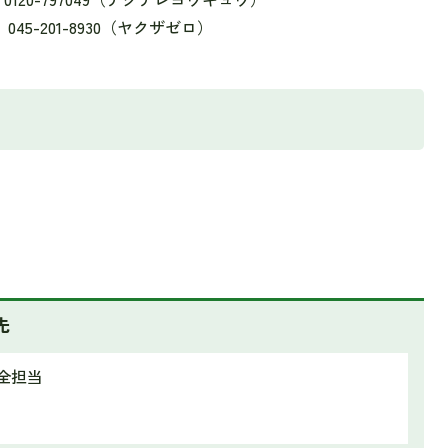
5-201-8930（ヤクザゼロ）
先
全担当