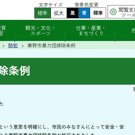
文字サイズ
背景色変更
閲覧支
黒
背
青
背
標準
背
標準
拡大
ツー
景
景
景
色
色
色
（
（
を
を
を
教育
観光・文化・
仕事・産業・
初
初
黒
青
元
習
スポーツ
まちづくり
期
期
色
色
に
状
状
に
に
戻
態
態
防犯
秦野市暴力団排除条例
す
す
す
）
）
る
る
除条例
た
という意思を明確にし、市民のみなさんにとって安全・安