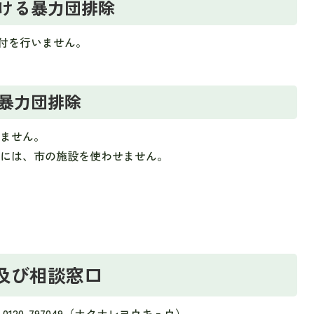
おける暴力団排除
付を行いません。
暴力団排除
せません。
事には、市の施設を使わせません。
及び相談窓口
120-797049（ナクナレヨウキュウ）