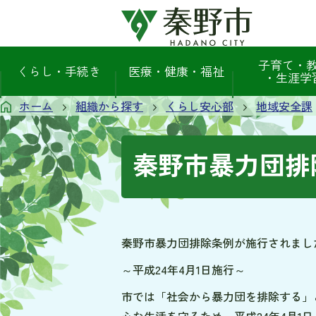
子育て・
くらし・手続き
医療・健康・福祉
・生涯学
ホーム
組織から探す
くらし安心部
地域安全課
秦野市暴力団排
秦野市暴力団排除条例が施行されまし
～平成24年4月1日施行～
市では「社会から暴力団を排除する」