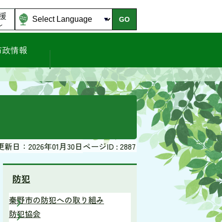
援
GO
ル
市政情報
更新日：2026年01月30日
ページID :
2887
防犯
秦野市の防犯への取り組み
防犯協会