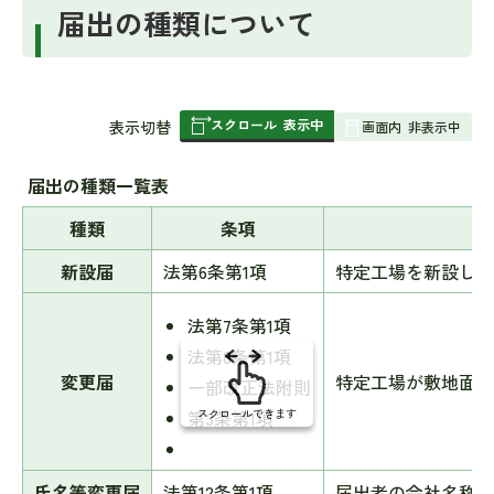
届出の種類について
スクロール
表示中
表
表示切替
画面内
非表示中
組
み
届出の種類一覧表
の
種類
条項
新設届
法第6条第1項
特定工場を新設した
法第7条第1項
法第8条第1項
変更届
特定工場が敷地面積
一部改正法附則
スクロールできます
第3条第1項
氏名等変更届
法第12条第1項
届出者の会社名称、