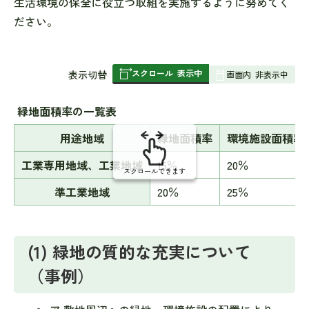
生活環境の保全に役立つ取組を実施するように努めてく
ださい。
スクロール
表示中
表
表示切替
画面内
非表示中
組
み
緑地面積率の一覧表
の
用途地域
緑地面積率
環境施設面積率
工業専用地域、工業地域
15％
20％
スクロールできます
準工業地域
20％
25％
(1) 緑地の質的な充実について
（事例）