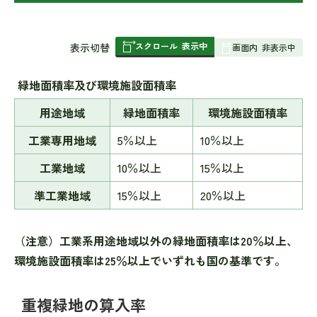
スクロール
表示中
表
表示切替
画面内
非表示中
組
み
緑地面積率及び環境施設面積率
の
用途地域
緑地面積率
環境施設面積率
工業専用地域
5％以上
10％以上
工業地域
10％以上
15％以上
準工業地域
15％以上
20％以上
（注意）工業系用途地域以外の緑地面積率は20％以上、
環境施設面積率は25％以上でいずれも国の基準です。
重複緑地の算入率