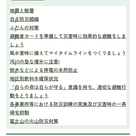
地震と断層
自主防災組織
ふだんの対策
避難者カードを準備して災害時に効果的な避難をしま
しょう
風水害時に備えてマイタイムラインをつくりましょう
河川の急な増水に注意!
倒木などによる停電の未然防止
地区別飲料水確保状況
「自らの命は自らが守る」意識を持ち、適切な避難行
動をとりましょう
各事業所等における防災訓練の実施及び災害時の一斉
帰宅抑制
富士山の火山防災対策