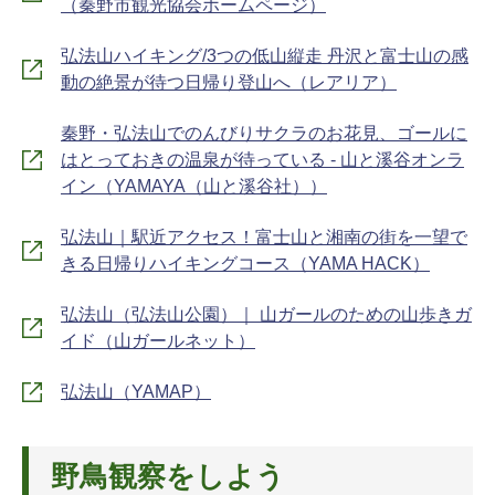
（秦野市観光協会ホームページ）
弘法山ハイキング/3つの低山縦走 丹沢と富士山の感
動の絶景が待つ日帰り登山へ（レアリア）
秦野・弘法山でのんびりサクラのお花見、ゴールに
はとっておきの温泉が待っている - 山と溪谷オンラ
イン（YAMAYA（山と溪谷社））
弘法山｜駅近アクセス！富士山と湘南の街を一望で
きる日帰りハイキングコース（YAMA HACK）
弘法山（弘法山公園）｜ 山ガールのための山歩きガ
イド（山ガールネット）
弘法山（YAMAP）
野鳥観察をしよう