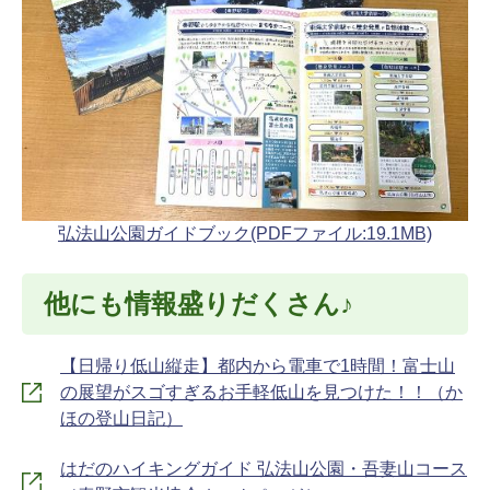
弘法山公園ガイドブック(PDFファイル:19.1MB)
他にも情報盛りだくさん♪
【日帰り低山縦走】都内から電車で1時間！富士山
の展望がスゴすぎるお手軽低山を見つけた！！（か
ほの登山日記）
はだのハイキングガイド 弘法山公園・吾妻山コース