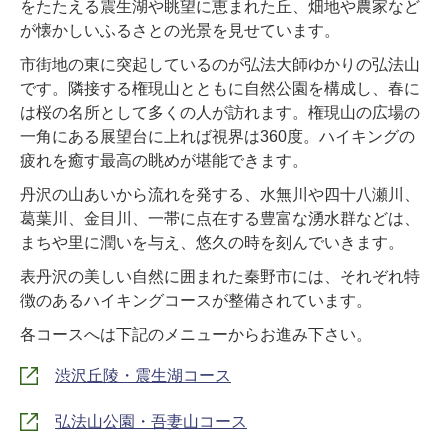
をたたえる震生湖や眺望に恵まれた丘、畑地や農家など
が懐かしいふるさとの光景を見せています。
市街地の東に突起しているのが弘法大師ゆかりの弘法山
です。隣接する権現山とともに自然公園を構成し、春に
は桜の名所として多くの人が訪れます。権現山の広場の
一角にある展望台に上れば視界は360度。ハイキングの
疲れを癒す最高の眺めが堪能できます。
丹沢の山あいから流れを発する、水無川や四十八瀬川、
葛葉川、金目川、一帯に点在する豊富な湧水群などは、
まちや里に潤いを与え、悠久の時を刻んでいきます。
表丹沢の美しい自然に囲まれた秦野市には、それぞれ特
徴のあるハイキングコースが整備されています。
各コースへは下記のメニューからお進み下さい。
渋沢丘陵・震生湖コース
弘法山公園・吾妻山コース