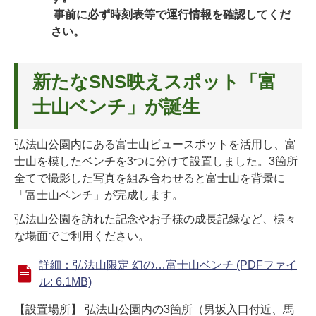
事前に必ず時刻表等で運行情報を確認してくだ
さい。
新たなSNS映えスポット「富
士山ベンチ」が誕生
弘法山公園内にある富士山ビュースポットを活用し、富
士山を模したベンチを3つに分けて設置しました。3箇所
全てで撮影した写真を組み合わせると富士山を背景に
「富士山ベンチ」が完成します。
弘法山公園を訪れた記念やお子様の成長記録など、様々
な場面でご利用ください。
詳細：弘法山限定 幻の…富士山ベンチ (PDFファイ
ル: 6.1MB)
【設置場所】 弘法山公園内の3箇所（男坂入口付近、馬