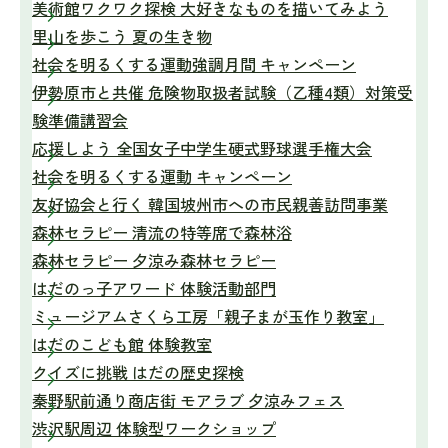
美術館ワクワク探検 大好きなものを描いてみよう
里山を歩こう 夏の生き物
社会を明るくする運動強調月間 キャンペーン
伊勢原市と共催 危険物取扱者試験（乙種4類）対策受
験準備講習会
応援しよう 全国女子中学生硬式野球選手権大会
社会を明るくする運動 キャンペーン
友好協会と行く 韓国坡州市への市民親善訪問事業
森林セラピー 清流の特等席で森林浴
森林セラピー 夕涼み森林セラピー
はだのっ子アワード 体験活動部門
ミュージアムさくら工房「親子まが玉作り教室」
はだのこども館 体験教室
クイズに挑戦 はだの歴史探検
秦野駅前通り商店街 モアラブ 夕涼みフェス
渋沢駅周辺 体験型ワークショップ