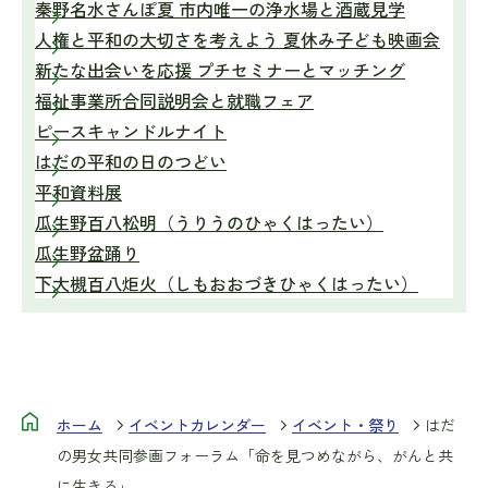
秦野名水さんぽ夏 市内唯一の浄水場と酒蔵見学
人権と平和の大切さを考えよう 夏休み子ども映画会
新たな出会いを応援 プチセミナーとマッチング
福祉事業所合同説明会と就職フェア
ピースキャンドルナイト
はだの平和の日のつどい
平和資料展
瓜生野百八松明（うりうのひゃくはったい）
瓜生野盆踊り
下大槻百八炬火（しもおおづきひゃくはったい）
ホーム
イベントカレンダー
イベント・祭り
はだ
の男女共同参画フォーラム「命を見つめながら、がんと共
に生きる」