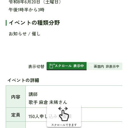
令和8年6月20日（土曜日）
午後1時半から3時
イベントの種類分野
お知らせ / 催し
スクロール
表示中
表
表示切替
画面内
非表示中
組
み
イベントの詳細
の
講師
内容
歌手 麻倉 未稀さん
定員
150人申し込み先着順
スクロールできます