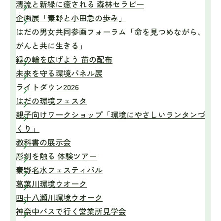
清流と新緑に癒される 森林セラピー
企画展「秦野と小田急の歩み」
はだの男女共同参画フォーラム「命を見つめながら、
がんと共に生きる」
緑の輪を広げよう 苗の配布
未来を守る環境パネル展
ライトダウン2026
はだの環境フェスタ
親子向けワークショップ「環境にやさしいランタンづ
くり」
教科書の展示会
彫刻を触る 体験ツアー
秦野名水フェスティバル
葛葉川環境ウオーク
四十八瀬川環境ウオーク
神奈中バスで行く営業所見学会