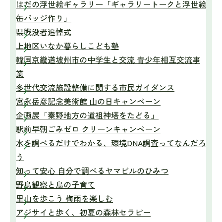
はだの浮世絵ギャラリー「ギャラリートークと浮世絵
缶バッジ作り」
県戦没者追悼式
上地区いなか暮らしこども塾
韓国京畿道坡州市の中学生と交流 青少年相互交流事
業
多世代交流施設整備に関する市民ガイダンス
宮永岳彦記念美術館 山の日キャンペーン
企画展「秦野地方の道祖神塔をたどる」
駅前早朝ごみゼロ クリーンキャンペーン
水を調べるだけでわかる、環境DNA調査ってなんだろ
う
知って安心 自分で調べるヤマビルのひみつ
野鳥観察と鳥の子育て
里山を歩こう 梅雨を楽しむ
アジサイと歩く、初夏の森林セラピー