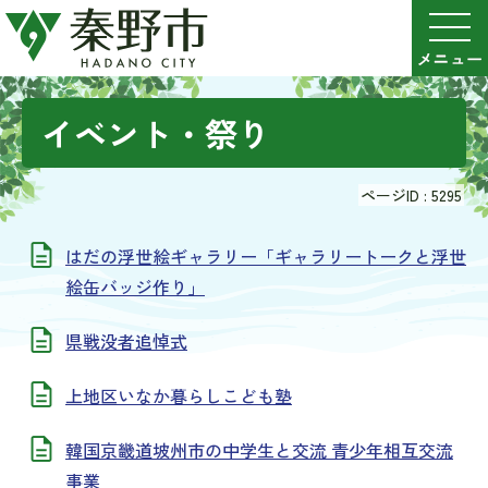
イベント・祭り
ページID :
5295
はだの浮世絵ギャラリー「ギャラリートークと浮世
絵缶バッジ作り」
県戦没者追悼式
上地区いなか暮らしこども塾
韓国京畿道坡州市の中学生と交流 青少年相互交流
事業