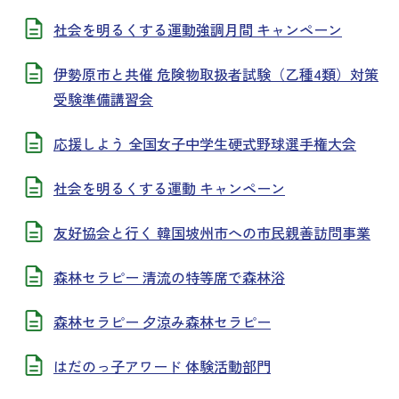
社会を明るくする運動強調月間 キャンペーン
伊勢原市と共催 危険物取扱者試験（乙種4類）対策
受験準備講習会
応援しよう 全国女子中学生硬式野球選手権大会
社会を明るくする運動 キャンペーン
友好協会と行く 韓国坡州市への市民親善訪問事業
森林セラピー 清流の特等席で森林浴
森林セラピー 夕涼み森林セラピー
はだのっ子アワード 体験活動部門