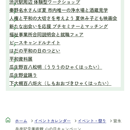
渋沢駅周辺 体験型ワークショップ
秦野名水さんぽ夏 市内唯一の浄水場と酒蔵見学
人権と平和の大切さを考えよう 夏休み子ども映画会
新たな出会いを応援 プチセミナーとマッチング
福祉事業所合同説明会と就職フェア
ピースキャンドルナイト
はだの平和の日のつどい
平和資料展
瓜生野百八松明（うりうのひゃくはったい）
瓜生野盆踊り
下大槻百八炬火（しもおおづきひゃくはったい）
ホーム
イベントカレンダー
イベント・祭り
宮永
岳彦記念美術館 山の日キャンペーン