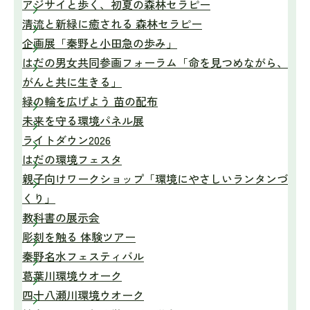
アジサイと歩く、初夏の森林セラピー
清流と新緑に癒される 森林セラピー
企画展「秦野と小田急の歩み」
はだの男女共同参画フォーラム「命を見つめながら、
がんと共に生きる」
緑の輪を広げよう 苗の配布
未来を守る環境パネル展
ライトダウン2026
はだの環境フェスタ
親子向けワークショップ「環境にやさしいランタンづ
くり」
教科書の展示会
彫刻を触る 体験ツアー
秦野名水フェスティバル
葛葉川環境ウオーク
四十八瀬川環境ウオーク