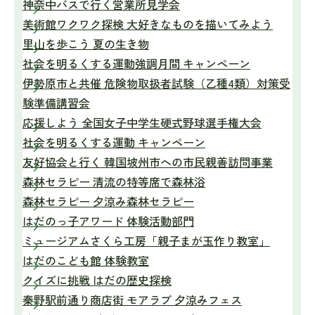
神奈中バスで行く営業所見学会
美術館ワクワク探検 大好きなものを描いてみよう
里山を歩こう 夏の生き物
社会を明るくする運動強調月間 キャンペーン
伊勢原市と共催 危険物取扱者試験（乙種4類）対策受
験準備講習会
応援しよう 全国女子中学生硬式野球選手権大会
社会を明るくする運動 キャンペーン
友好協会と行く 韓国坡州市への市民親善訪問事業
森林セラピー 清流の特等席で森林浴
森林セラピー 夕涼み森林セラピー
はだのっ子アワード 体験活動部門
ミュージアムさくら工房「親子まが玉作り教室」
はだのこども館 体験教室
クイズに挑戦 はだの歴史探検
秦野駅前通り商店街 モアラブ 夕涼みフェス