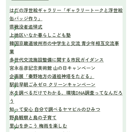
はだの浮世絵ギャラリー「ギャラリートークと浮世絵
缶バッジ作り」
県戦没者追悼式
上地区いなか暮らしこども塾
韓国京畿道坡州市の中学生と交流 青少年相互交流事
業
多世代交流施設整備に関する市民ガイダンス
宮永岳彦記念美術館 山の日キャンペーン
企画展「秦野地方の道祖神塔をたどる」
駅前早朝ごみゼロ クリーンキャンペーン
水を調べるだけでわかる、環境DNA調査ってなんだろ
う
知って安心 自分で調べるヤマビルのひみつ
野鳥観察と鳥の子育て
里山を歩こう 梅雨を楽しむ