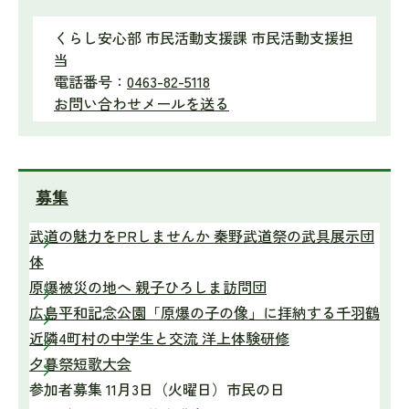
くらし安心部 市民活動支援課 市民活動支援担
当
電話番号：
0463-82-5118
お問い合わせメールを送る
募集
武道の魅力をPRしませんか 秦野武道祭の武具展示団
体
原爆被災の地へ 親子ひろしま訪問団
広島平和記念公園「原爆の子の像」に拝納する千羽鶴
近隣4町村の中学生と交流 洋上体験研修
夕暮祭短歌大会
参加者募集 11月3日（火曜日）市民の日