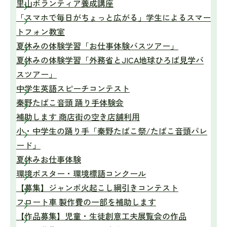
里山ボランティア養成講座
「スマホで毎日がちょっと広がる」学生によるスマー
トフォン教室
夏休みの体験学習「お仕事体験バスツアー」
夏休みの体験学習「外務省とJICA地球ひろば見学バ
スツアー」
中学生英語スピーチコンテスト
秦野たばこ音頭 踊り手体験会
補助します 商店街の空き店舗利用
小・中学生の踊り手「秦野たばこ祭/たばこ音頭パレ
ード」
夏休みお仕事体験
環境ポスター・環境標語コンクール
【募集】ジャンボ火起こし綱引きコンテスト
フロート車 製作費の一部を補助します
【作品募集】児童・生徒創意工夫展覧会の作品