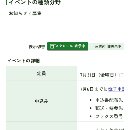
イベントの種類分野
お知らせ / 募集
スクロール
表示中
表
表示切替
画面内
非表示中
組
み
イベントの詳細
の
定員
7月31日（金曜日）に抽
7月6日までに
電子申請
申込書配布先：
申込み
郵送・持参先：〒2
ファクス番号：