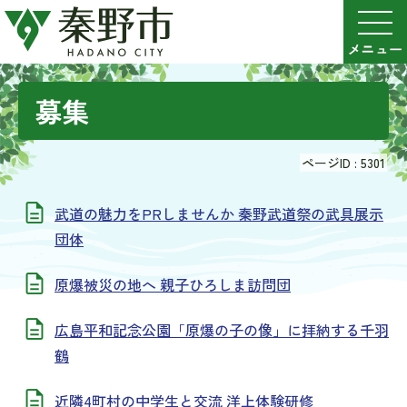
募集
ページID :
5301
武道の魅力をPRしませんか 秦野武道祭の武具展示
団体
原爆被災の地へ 親子ひろしま訪問団
広島平和記念公園「原爆の子の像」に拝納する千羽
鶴
近隣4町村の中学生と交流 洋上体験研修