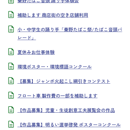
秦野たばこ音頭 踊り手体験会
補助します 商店街の空き店舗利用
小・中学生の踊り手「秦野たばこ祭/たばこ音頭パ
レード」
夏休みお仕事体験
環境ポスター・環境標語コンクール
【募集】ジャンボ火起こし綱引きコンテスト
フロート車 製作費の一部を補助します
【作品募集】児童・生徒創意工夫展覧会の作品
【作品募集】明るい選挙啓発 ポスターコンクール