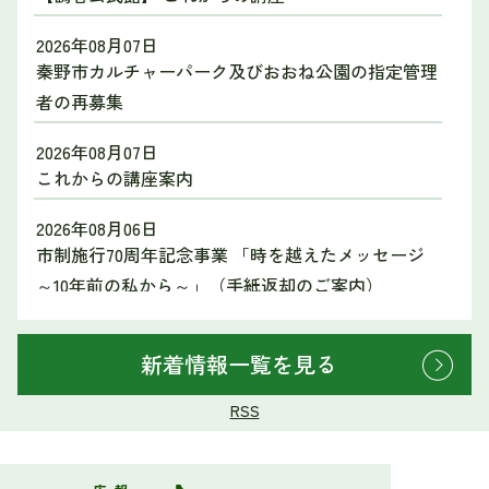
2026年08月07日
秦野市カルチャーパーク及びおおね公園の指定管理
者の再募集
2026年08月07日
これからの講座案内
2026年08月06日
市制施行70周年記念事業 「時を越えたメッセージ
～10年前の私から～」（手紙返却のご案内）
2026年08月06日
本町公民館 最近の講座から
新着情報一覧を見る
2026年08月05日
RSS
【7月1日から】省エネ家電の買い換え促進事業、始
めました