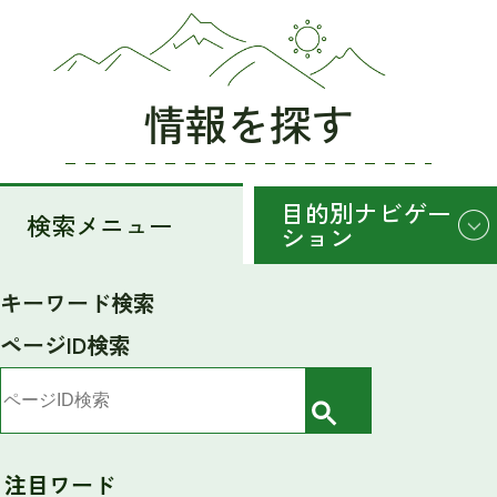
情報を探す
目的別ナビゲー
検索メニュー
ション
検
キーワード検索
索
ページID検索
メ
ニ
検
ュ
索
ー
注目ワード