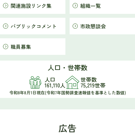
関連施設リンク集
組織一覧
2026年07月31日
平和資料展
パブリックコメント
市政懇談会
2026年07月31日
広報はだの 令和8年8月1日号
職員募集
2026年07月31日
はだの平和の日のつどい
人口・世帯数
2026年07月31日
ピースキャンドルナイト
人口
世帯数
161,110人
75,219世帯
2026年07月31日
令和8年8月1日現在(令和7年国勢調査速報値を基準とした数値)
福祉事業所合同説明会と就職フェア
広告