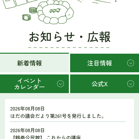
お知らせ・広報
新着情報
注目情報
イベント
公式X
カレンダー
新
2026年08月08日
着
はだの議会だより第261号を発行しました。
情
報
2026年08月08日
【鶴巻公民館】 これからの講座