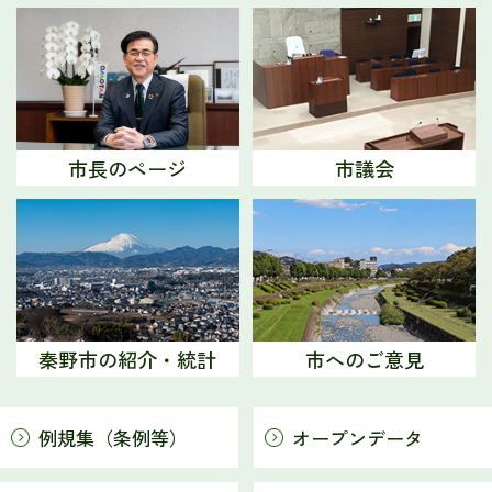
2026年07月31日
秦野市立堀川公民館
2026年07月31日
【第1弾申込受付中 10月17日開催】はだの恋結び
2026 出会いの第一歩 プチセミナー＆マッチング
市長のページ
市議会
2026年07月31日
下大槻百八炬火（しもおおづきひゃくはったい）
2026年07月31日
瓜生野盆踊り
秦野市の紹介・統計
市へのご意見
2026年07月31日
瓜生野百八松明（うりうのひゃくはったい）
例規集（条例等）
オープンデータ
2026年07月31日
参列者募集 戦没者追悼 平和祈念式典