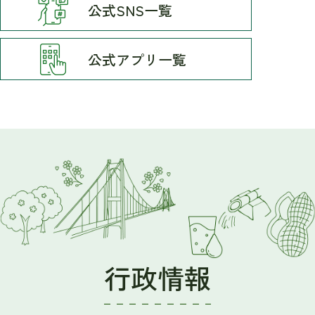
公式SNS一覧
令和8年熊本地震災害義援金を受け付けています(熊
本県)
公式アプリ一覧
2026年08月04日
図書室だより
2026年08月04日
人権と平和を考える夏休み子ども映画会
2026年08月03日
秦野市校外探究型学習「omotanラーケーション
day」実施について
2026年07月31日
全国一斉「こどもの人権相談」強化週間
行政情報
2026年07月31日
学校教育課 学務保健担当事務補助員の募集