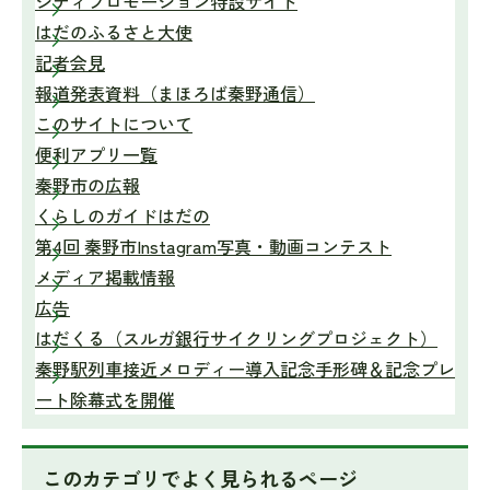
シティプロモーション特設サイト
はだのふるさと大使
記者会見
報道発表資料（まほろば秦野通信）
このサイトについて
便利アプリ一覧
秦野市の広報
くらしのガイドはだの
第4回 秦野市Instagram写真・動画コンテスト
メディア掲載情報
広告
はだくる（スルガ銀行サイクリングプロジェクト）
秦野駅列車接近メロディー導入記念手形碑＆記念プレ
ート除幕式を開催
このカテゴリで
よく見られるページ