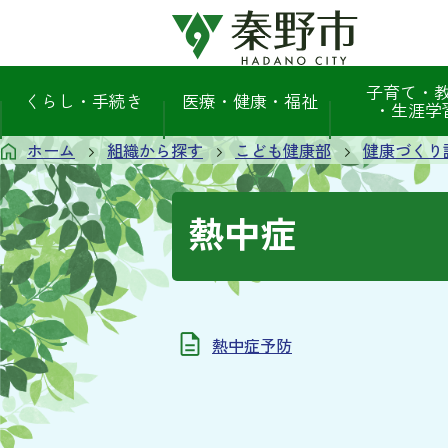
子育て・
くらし・手続き
医療・健康・福祉
・生涯学
ホーム
組織から探す
こども健康部
健康づくり
熱中症
熱中症予防