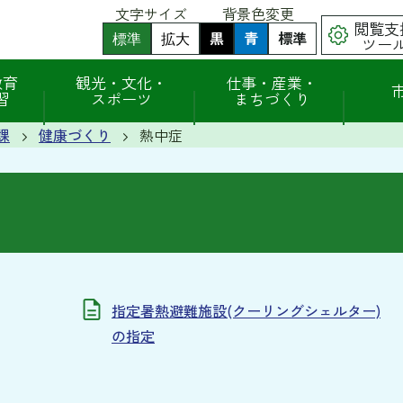
文字サイズ
背景色変更
閲覧支
黒
背
青
背
標準
背
標準
拡大
ツー
景
景
景
色
色
色
（
（
を
を
を
教育
観光・文化・
仕事・産業・
初
初
黒
青
元
習
スポーツ
まちづくり
期
期
色
色
に
状
状
に
に
戻
態
態
課
健康づくり
熱中症
す
す
す
）
）
る
る
指定暑熱避難施設(クーリングシェルター)
の指定