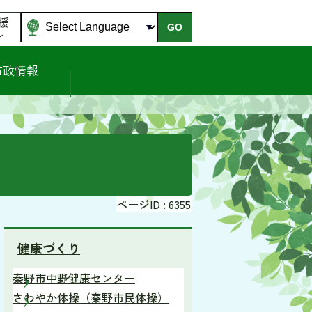
援
GO
ル
市政情報
ページID :
6355
健康づくり
秦野市中野健康センター
さわやか体操（秦野市民体操）