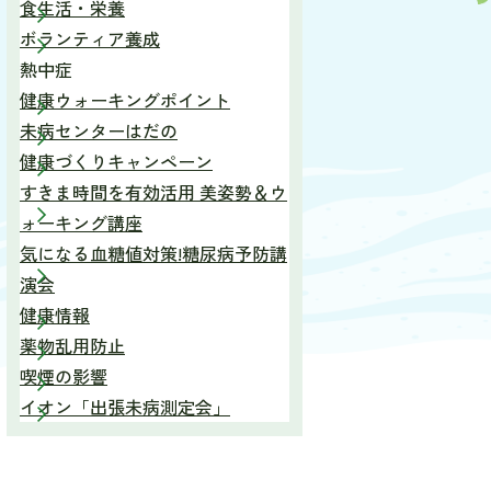
食生活・栄養
ボランティア養成
熱中症
健康ウォーキングポイント
未病センターはだの
健康づくりキャンペーン
すきま時間を有効活用 美姿勢＆ウ
ォーキング講座
気になる血糖値対策!糖尿病予防講
演会
健康情報
薬物乱用防止
喫煙の影響
イオン「出張未病測定会」