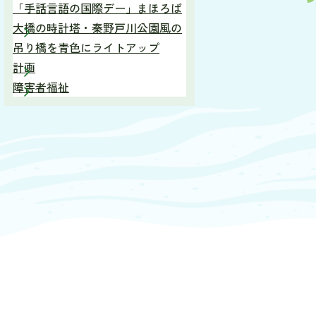
「手話言語の国際デー」まほろば
大橋の時計塔・秦野戸川公園風の
吊り橋を青色にライトアップ
計画
障害者福祉