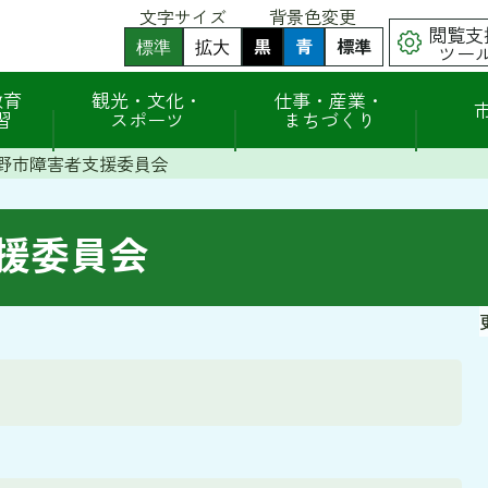
文字サイズ
背景色変更
閲覧支
黒
背
青
背
標準
背
標準
拡大
ツー
景
景
景
色
色
色
（
（
を
を
を
教育
観光・文化・
仕事・産業・
初
初
黒
青
元
習
スポーツ
まちづくり
期
期
色
色
に
状
状
に
に
戻
態
態
野市障害者支援委員会
す
す
す
）
）
る
る
援委員会