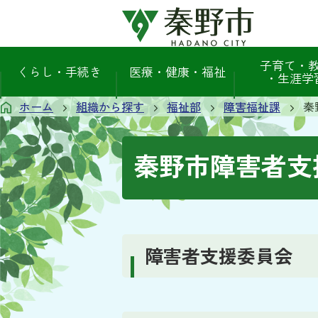
子育て・
くらし・手続き
医療・健康・福祉
・生涯学
ホーム
組織から探す
福祉部
障害福祉課
秦
秦野市障害者支
障害者支援委員会