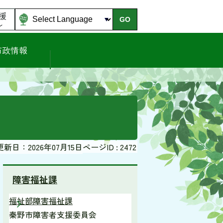
援
GO
ル
市政情報
更新日：2026年07月15日
ページID :
2472
障害福祉課
福祉部障害福祉課
秦野市障害者支援委員会