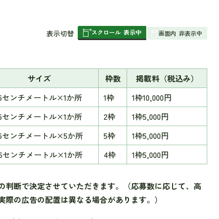
スクロール
表示中
表
表示切替
画面内
非表示中
組
み
の
サイズ
枠数
掲載料（税込み）
16センチメートル×1か所
1枠
1枠10,000円
16センチメートル×1か所
2枠
1枠5,000円
16センチメートル×5か所
5枠
1枠5,000円
16センチメートル×1か所
4枠
1枠5,000円
の判断で決定させていただきます。（応募数に応じて、高
実際の広告の配置は異なる場合があります。）