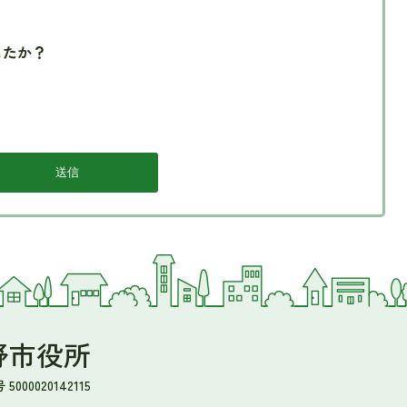
したか？
野市役所
000020142115