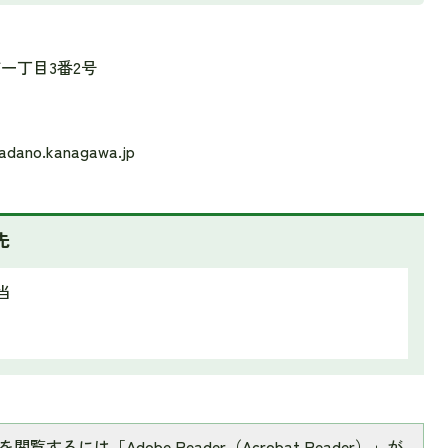
町一丁目3番2号
ano.kanagawa.jp
先
当
閲覧するには「Adobe Reader（Acrobat Reader）」が