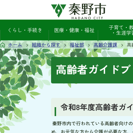
子育て・
くらし・手続き
医療・健康・福祉
・生涯学
ホーム
組織から探す
福祉部
高齢介護課
高
高齢者ガイドブ
令和8年度高齢者ガ
秦野市内で行われている高齢者向けの
め、お元気な方から介護が必要な方、