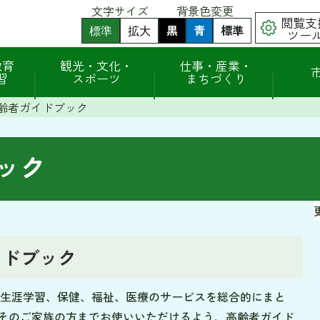
文字サイズ
背景色変更
閲覧支
黒
背
青
背
標準
背
標準
拡大
ツー
景
景
景
色
色
色
（
（
を
を
を
教育
観光・文化・
仕事・産業・
初
初
黒
青
元
習
スポーツ
まちづくり
期
期
色
色
に
状
状
に
に
戻
態
態
齢者ガイドブック
す
す
す
）
）
る
る
ック
イドブック
生涯学習、保健、福祉、医療のサービスを総合的にまと
そのご家族の方までお使いいただけるよう、高齢者ガイド