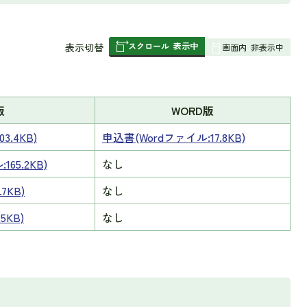
スクロール
表示中
表
表示切替
画面内
非表示中
組
み
の
版
WORD版
3.4KB)
申込書(Wordファイル:17.8KB)
65.2KB)
なし
7KB)
なし
5KB)
なし