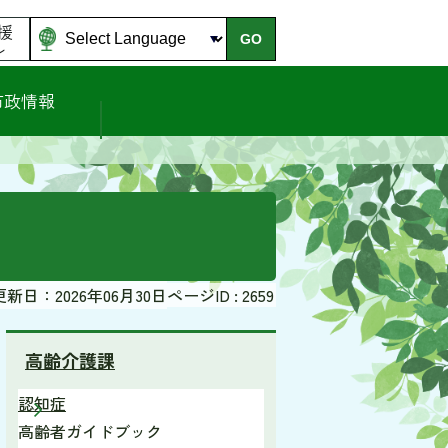
援
GO
ル
市政情報
更新日：2026年06月30日
ページID :
2659
高齢介護課
認知症
高齢者ガイドブック