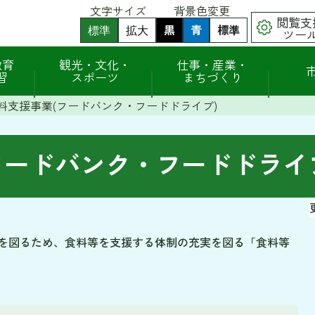
文字サイズ
背景色変更
閲覧支
黒
背
青
背
標準
背
標準
拡大
ツー
景
景
景
色
色
色
（
（
を
を
を
教育
観光・文化・
仕事・産業・
初
初
黒
青
元
習
スポーツ
まちづくり
期
期
色
色
に
状
状
に
に
戻
態
態
料支援事業(フードバンク・フードドライブ)
す
す
す
）
）
る
る
フードバンク・フードドライ
を図るため、食料等を支援する体制の充実を図る「食料等