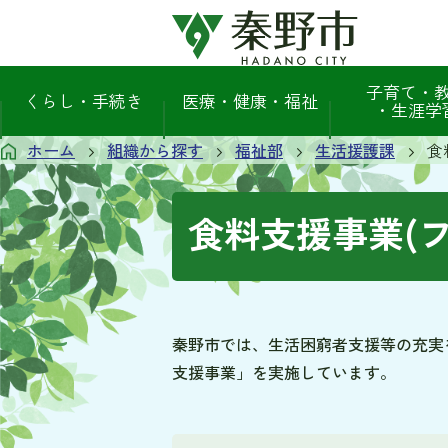
子育て・
くらし・手続き
医療・健康・福祉
・生涯学
ホーム
組織から探す
福祉部
生活援護課
食
食料支援事業(
秦野市では、生活困窮者支援等の充実
支援事業」を実施しています。