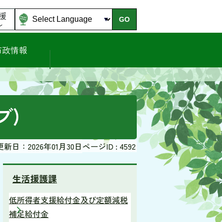
援
GO
ル
市政情報
ブ)
更新日：2026年01月30日
ページID :
4592
生活援護課
低所得者支援給付金及び定額減税
補足給付金