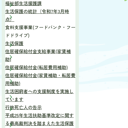
福祉部生活援護課
生活保護の統計（令和7年3月時
点）
食料支援事業(フードバンク・フー
ドドライブ)
生活保護
住居確保給付金支給事業(家賃補
助)
住居確保給付金(転居費用補助)
住居確保給付金(家賃補助・転居費
用補助)
生活困窮者への支援制度を実施し
ています
行旅死亡人の告示
平成25年生活扶助基準改定に関す
る最高裁判決を踏まえた生活保護