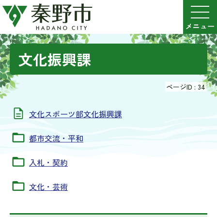
文化振興課
ページID :
34
文化スポーツ部文化振興課
都市交流・平和
入札・契約
文化・芸術