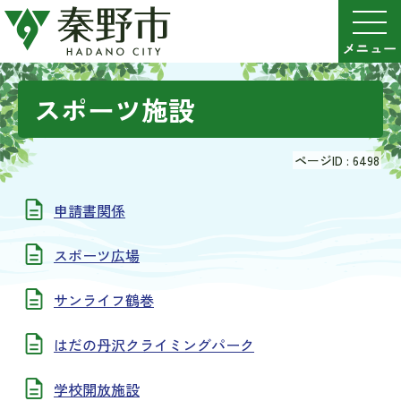
スポーツ施設
ページID :
6498
申請書関係
スポーツ広場
サンライフ鶴巻
はだの丹沢クライミングパーク
学校開放施設