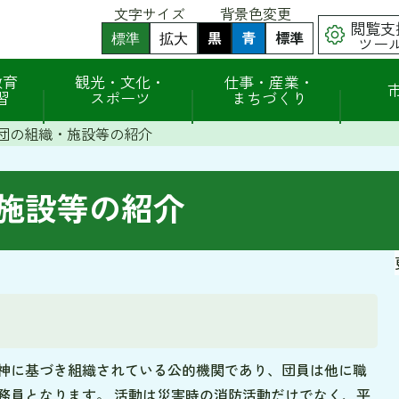
文字サイズ
背景色変更
閲覧支
黒
背
青
背
標準
背
標準
拡大
ツー
景
景
景
色
色
色
（
（
を
を
を
教育
観光・文化・
仕事・産業・
初
初
黒
青
元
習
スポーツ
まちづくり
期
期
色
色
に
状
状
に
に
戻
態
態
団の組織・施設等の紹介
す
す
す
）
）
る
る
施設等の紹介
神に基づき組織されている公的機関であり、団員は他に職
務員となります。 活動は災害時の消防活動だけでなく、平