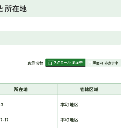
と所在地
スクロール
表示中
表
表示切替
画面内
非表示中
組
み
の
所在地
管轄区域
3
本町地区
7-17
本町地区