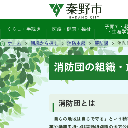
子育て・
くらし・手続き
医療・健康・福祉
・生涯学
ホーム
組織から探す
消防本部
警防課
消防
消防団の組織・
消防団とは
「自らの地域は自らで守る」という精
業や学業を持つ非常勤特別職の地方公