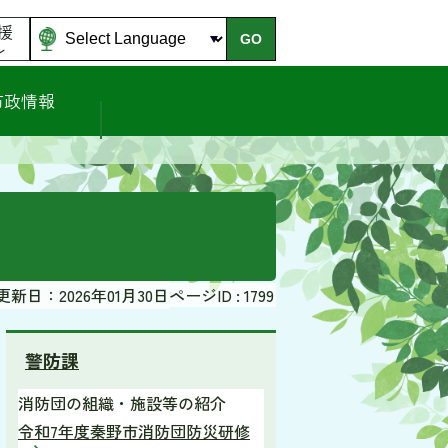
援
GO
ル
市政情報
更新日：2026年01月30日
ページID :
1799
警防課
消防団の組織・施設等の紹介
令和7年度秦野市消防団防災研修