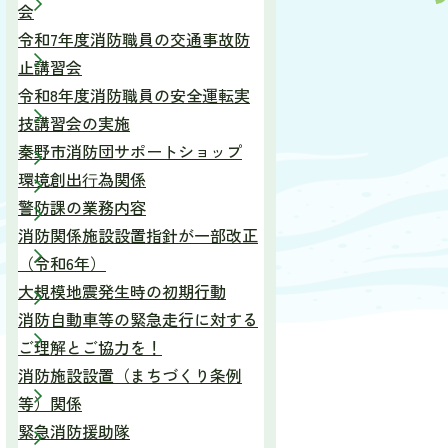
会
令和7年度消防職員の交通事故防
止講習会
令和8年度消防職員の安全運転実
技講習会の実施
秦野市消防団サポートショップ
環境創出⾏為関係
警防課の業務内容
消防関係施設設置指針が一部改正
（令和6年）
大規模地震発生時の初期行動
消防自動車等の緊急走行に対する
ご理解とご協力を！
消防施設設置（まちづくり条例
等）関係
緊急消防援助隊