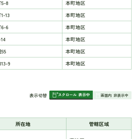
5-8
本町地区
-13
本町地区
6-6
本町地区
14
本町地区
55
本町地区
13-9
本町地区
スクロール
表示中
表
表示切替
画面内
非表示中
組
み
の
所在地
管轄区域