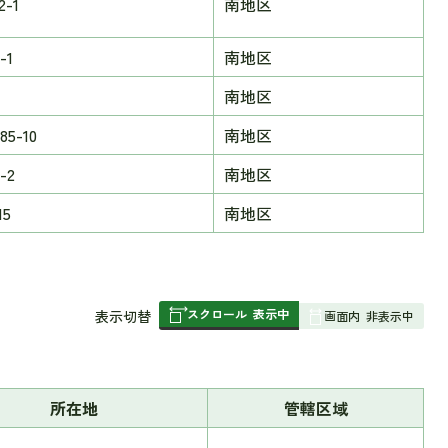
2-1
南地区
-1
南地区
南地区
5-10
南地区
-2
南地区
15
南地区
スクロール
表示中
表
表示切替
画面内
非表示中
組
み
の
所在地
管轄区域