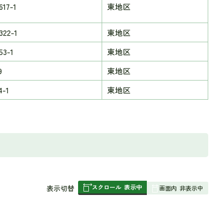
17-1
東地区
22-1
東地区
3-1
東地区
9
東地区
-1
東地区
スクロール
表示中
表
表示切替
画面内
非表示中
組
み