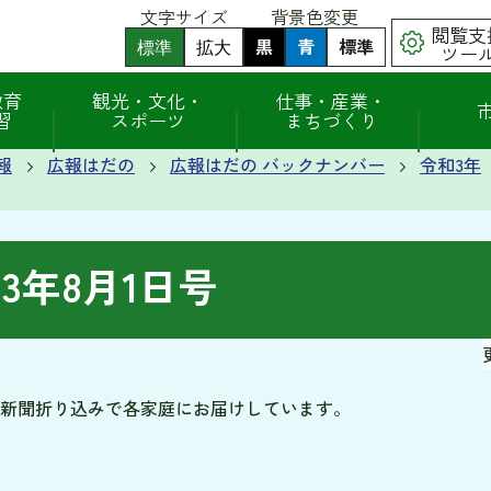
文字サイズ
背景色変更
閲覧支
黒
背
青
背
標準
背
標準
拡大
ツー
景
景
景
色
色
色
（
（
を
を
を
教育
観光・文化・
仕事・産業・
初
初
黒
青
元
習
スポーツ
まちづくり
期
期
色
色
に
状
状
に
に
戻
態
態
報
広報はだの
広報はだの バックナンバー
令和3年
す
す
す
）
）
る
る
3年8月1日号
、新聞折り込みで各家庭にお届けしています。