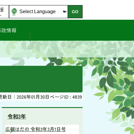
援
GO
ル
市政情報
更新日：2026年01月30日
ページID :
4839
令和3年
広報はだの 令和3年3月1日号