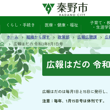
子育て・
くらし・手続き
医療・健康・福祉
・生涯学
ホーム
組織から探す
政策部
広報広聴課
広
広報はだの 令和3年8月1日号
広報はだの 令和
広報はだのは毎月1日と15日に発行し
注意：毎年、1月15日号は休刊です。