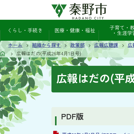
子育て・
くらし・手続き
医療・健康・福祉
・生涯学
ホーム
組織から探す
政策部
広報広聴課
広
広報はだの(平成26年4月1日号)
広報はだの(平成
PDF版