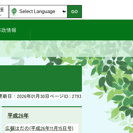
援
GO
ル
市政情報
更新日：2026年01月30日
ページID :
2793
平成26年
広報はだの(平成26年11月15日号)