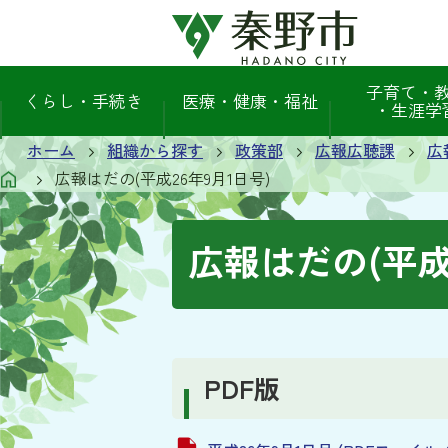
子育て・
くらし・手続き
医療・健康・福祉
・生涯学
ホーム
組織から探す
政策部
広報広聴課
広
広報はだの(平成26年9月1日号)
広報はだの(平成2
PDF版