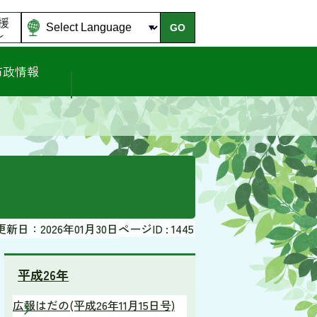
援
GO
ル
市政情報
更新日：2026年01月30日
ページID :
1445
平成26年
広報はだの(平成26年11月15日号)