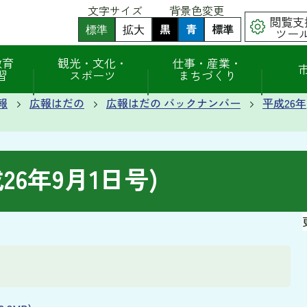
文字サイズ
背景色変更
閲覧支
黒
背
青
背
標準
背
標準
拡大
ツー
景
景
景
色
色
色
（
（
を
を
を
教育
観光・文化・
仕事・産業・
初
初
黒
青
元
習
スポーツ
まちづくり
期
期
色
色
に
状
状
に
に
戻
態
態
報
広報はだの
広報はだの バックナンバー
平成26年
す
す
す
）
）
る
る
6年9月1日号)