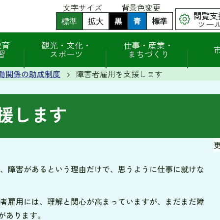
文字サイズ
背景色変更
閲覧支
黒
背
青
背
標準
背
標準
拡大
ツー
景
景
景
色
色
色
（
（
を
を
を
教育
観光・文化・
仕事・産業・
初
初
黒
青
元
習
スポーツ
まちづくり
期
期
色
色
に
状
状
に
に
戻
態
態
働関係の助成制度
障害者雇用を支援します
す
す
す
）
）
る
る
援します
更
、障害があるという理由だけで、思うように仕事に就けな
者雇用には、理解と関心が高まっていますが、まだまだ障
があります。