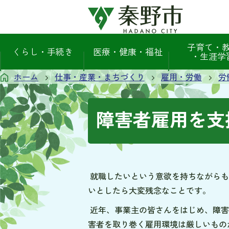
子育て・
くらし・手続き
医療・健康・福祉
・生涯学
ホーム
仕事・産業・まちづくり
雇用・労働
労
障害者雇用を支
就職したいという意欲を持ちながらも
いとしたら大変残念なことです。
近年、事業主の皆さんをはじめ、障害
害者を取り巻く雇用環境は厳しいもの