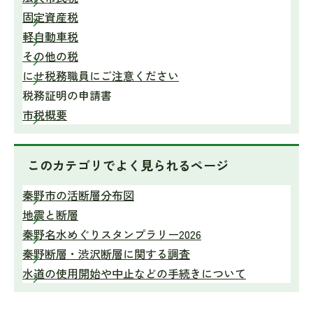
固定資産税
軽自動車税
その他の税
にせ税務職員にご注意ください
税務証明の申請書
市税概要
このカテゴリで
よく見られるページ
秦野市の活断層分布図
地震と断層
秦野名水めぐりスタンプラリー2026
秦野断層・渋沢断層に関する調査
水道の使用開始や中止などの手続きについて