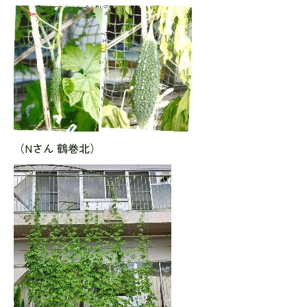
（Nさん 鶴巻北）