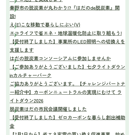
秦野市の脱炭素が丸わかり!?『はだのde脱炭素』開
設!
え(E)こな移動で暮らしにぶい(V)
エコライフで省エネ・地球温暖化防止に取り組もう!
【受付終了しました】事業所のLED照明への切換えを
支援します
はだの脱炭素コンソーシアムに参加しませんか
【ご参加ありがとうございました】七夕ライトダウン
inカルチャーパーク
ご協力ありがとうございます。【チャレンジパートナ
ー紹介中】カーボンニュートラルの実現にむけて ラ
イトダウン2026
脱炭素はだの市民会議開催しました
【受付終了しました】ゼロカーボンな暮らし創出補助
金
【7月1日から】省エネ家電の買い換え促進事業、始め