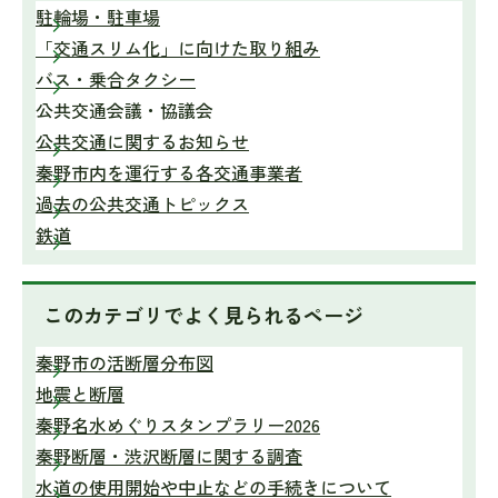
駐輪場・駐車場
「交通スリム化」に向けた取り組み
バス・乗合タクシー
公共交通会議・協議会
公共交通に関するお知らせ
秦野市内を運行する各交通事業者
過去の公共交通トピックス
鉄道
このカテゴリで
よく見られるページ
秦野市の活断層分布図
地震と断層
秦野名水めぐりスタンプラリー2026
秦野断層・渋沢断層に関する調査
水道の使用開始や中止などの手続きについて