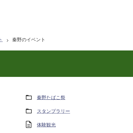
ト
秦野のイベント
ト
秦野たばこ祭
スタンプラリー
体験観光