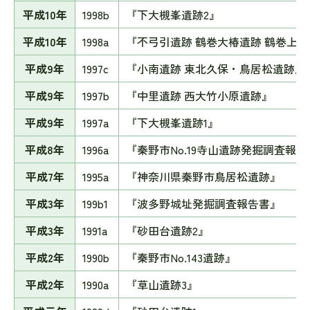
平成10年
1998b
『下大槻峯遺跡2』
平成10年
1998a
『不弓引遺跡 鶴巻大椿遺跡 鶴巻上
平成9年
1997c
『小南遺跡 東北久保・鳥居松遺跡』
平成9年
1997b
『中里遺跡 西大竹小原遺跡』
平成9年
1997a
『下大槻峯遺跡1』
平成8年
1996a
『秦野市No.19寺山遺跡発掘調査報告
平成7年
1995a
『神奈川県秦野市鳥居松遺跡』
平成3年
199b1
『波多野城址発掘調査報告書』
平成3年
1991a
『砂田台遺跡2』
平成2年
1990b
『秦野市No.143遺跡』
平成2年
1990a
『草山遺跡3』