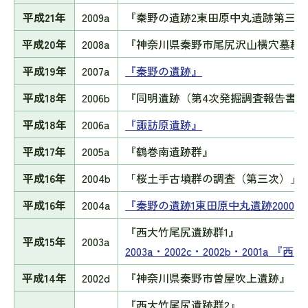
平成21年
2009a
『秦野の遺跡2東田原中丸遺跡第三次
平成20年
2008a
『神奈川県秦野市尾尻沢山横穴墓群
平成19年
2007a
『秦野の遺跡』
平成18年
2006b
『同明遺跡（第4次発掘調査報告書）
平成18年
2006a
『諏訪原遺跡』
平成17年
2005a
『鶴巻南遺跡群』
平成16年
2004b
「桜土手古墳群の調査（第三次）」
平成16年
2004a
『秦野の遺跡1東田原中丸遺跡2000-0
『西大竹尾尻遺跡群1』
平成15年
2003a
2003a・2002c・2002b・2001a 
平成14年
2002d
『神奈川県秦野市曽屋吹上遺跡』
『西大竹尾尻遺跡群2』