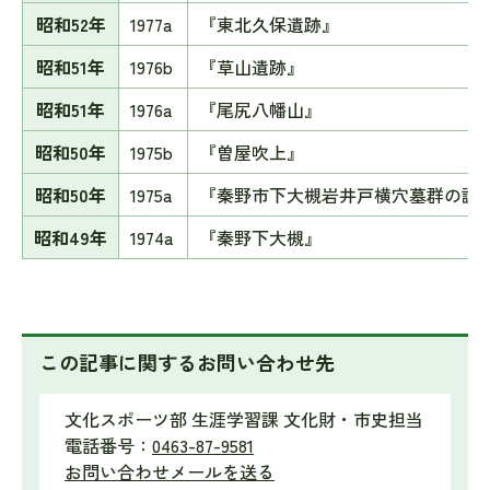
昭和52年
1977a
『東北久保遺跡』
昭和51年
1976b
『草山遺跡』
昭和51年
1976a
『尾尻八幡山』
昭和50年
1975b
『曽屋吹上』
昭和50年
1975a
『秦野市下大槻岩井戸横穴墓群の調
昭和49年
1974a
『秦野下大槻』
この記事に関するお問い合わせ先
文化スポーツ部 生涯学習課 文化財・市史担当
電話番号：
0463-87-9581
お問い合わせメールを送る