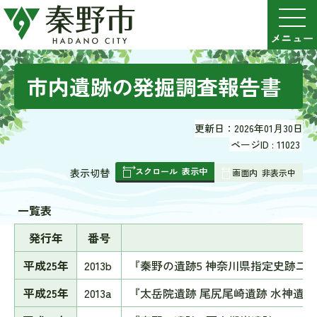
市内遺跡の発掘調査報告書
更新日：2026年01月30日
ページID :
11023
スクロール
表示中
表
表示切替
画面内
非表示中
組
み
一覧表
の
発行年
番号
平成25年
2013b
『秦野の遺跡5 神奈川県指定史跡二
平成25年
2013a
『太岳院遺跡 尾尻尾崎遺跡 水神遺跡