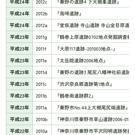
平成24年
2012c
『秦野の遺跡4 下大槻峯遺跡』
平成24年
2012b
『烏啼遺跡』
平成24年
2012a
『堂坂遺跡 寺山遺跡 寺山金目原遺跡
平成23年
2011g
『鶴巻上原遺跡0702地点発掘調査報告
平成23年
2011f
『大原117遺跡-201003地点-』
平成23年
2011e
『太岳院遺跡2006地点』
平成23年
2011d
『秦野の遺跡3 尾尻八幡神社前遺跡
平成23年
2011c
『渋沢奈良郷遺跡第1地点』
平成23年
2011b
『鶴巻南遺跡群2』
平成23年
2011a
『秦野市No.44上大槻尾尻端遺跡』
平成22年
2010b
『神奈川県秦野市草山遺跡2006-01
平成22年
2010a
『神奈川県秦野市平沢同明遺跡発掘調査報