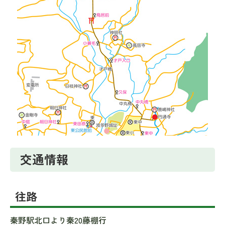
交通情報
往路
秦野駅北口より秦20藤棚行