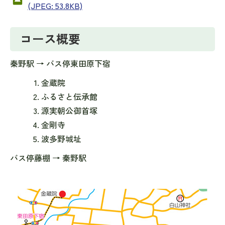
(JPEG: 53.8KB)
コース概要
秦野駅 → バス停東田原下宿
金蔵院
ふるさと伝承館
源実朝公御首塚
金剛寺
波多野城址
バス停藤棚 → 秦野駅