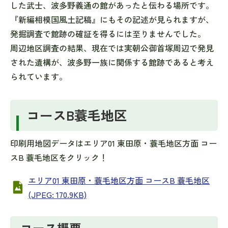
した武士、波多野義通の館があったと伝わる場所です。
『新編相模国風土記稿』にもその記述が見られますが、
発掘調査で館跡の確証を得るには至りませんでした。
周辺地区調査の結果、現在では実朝公御首塚周辺で発見
された遺構が、波多野一族に関係する館跡であると考え
られています。
コースB蓑毛地区
印刷用地図データはエリア01 東田原・蓑毛地区方面 コー
スB 蓑毛地区をクリック！
エリア01 東田原・蓑毛地区方面 コースB 蓑毛地区
(JPEG: 170.9KB)
コース概要