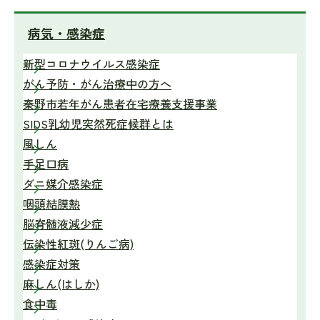
病気・感染症
新型コロナウイルス感染症
がん予防・がん治療中の方へ
秦野市若年がん患者在宅療養支援事業
SIDS乳幼児突然死症候群とは
風しん
手足口病
ダニ媒介感染症
咽頭結膜熱
脳脊髄液減少症
伝染性紅斑(りんご病)
感染症対策
麻しん(はしか)
食中毒