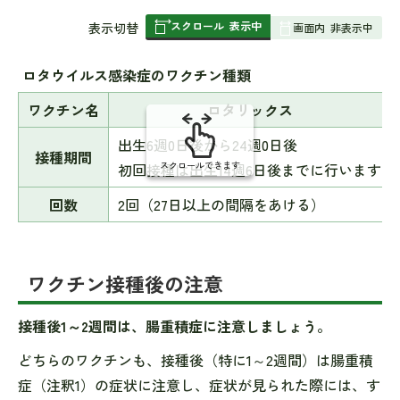
スクロール
表示中
表
表示切替
画面内
非表示中
組
み
ロタウイルス感染症のワクチン種類
の
ワクチン名
ロタリックス
出生6週0日後から24週0日後
接種期間
スクロールできます
初回接種は出生14週6日後までに行います
回数
2回（27日以上の間隔をあける）
ワクチン接種後の注意
接種後1～2週間は、腸重積症に注意しましょう。
どちらのワクチンも、接種後（特に1～2週間）は腸重積
症（注釈1）の症状に注意し、症状が見られた際には、す