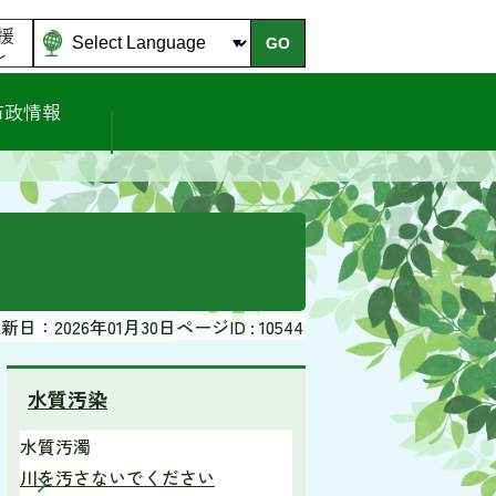
援
GO
ル
市政情報
新日：2026年01月30日
ページID :
10544
水質汚染
水質汚濁
川を汚さないでください