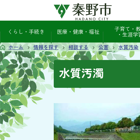
子育て・
くらし・手続き
医療・健康・福祉
・生涯学
ホーム
情報を探す
相談する
公害
水質汚染
水質汚濁