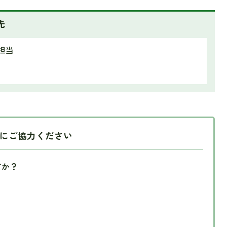
先
担当
にご協力ください
すか？