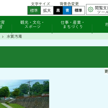
文字サイズ
背景色変更
閲覧支
黒
背
青
背
標準
背
標準
拡大
ツー
景
景
景
色
色
色
（
（
を
を
を
教育
観光・文化・
仕事・産業・
初
初
黒
青
元
習
スポーツ
まちづくり
期
期
色
色
に
状
状
に
に
戻
態
態
水質汚濁
す
す
す
）
）
る
る
更