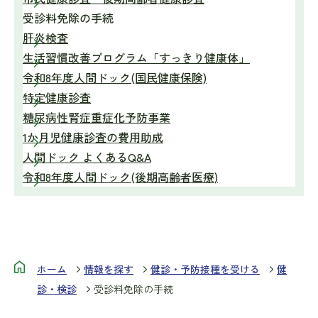
受診料免除の手続
肝炎検査
生活習慣改善プログラム「すっきり健康体」
令和8年度人間ドック(国民健康保険)
特定健康診査
糖尿病性腎症重症化予防事業
1か月児健康診査の費用助成
人間ドック よくあるQ&A
令和8年度人間ドック(後期高齢者医療)
ホーム
情報を探す
健診・予防接種を受ける
健
診・検診
受診料免除の手続