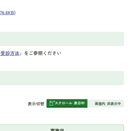
.6KB)
の受診方法
」をご参照ください
スクロール
表示中
表
表示切替
画面内
非表示中
組
み
の
実施日