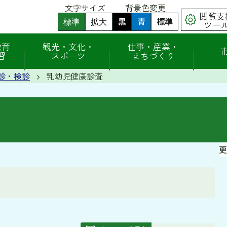
文字サイズ
背景色変更
閲覧支
黒
背
青
背
標準
背
標準
拡大
ツー
景
景
景
色
色
色
（
（
を
を
を
教育
観光・文化・
仕事・産業・
初
初
黒
青
元
習
スポーツ
まちづくり
期
期
色
色
に
状
状
に
に
戻
態
態
診・検診
乳幼児健康診査
す
す
す
）
）
る
る
更