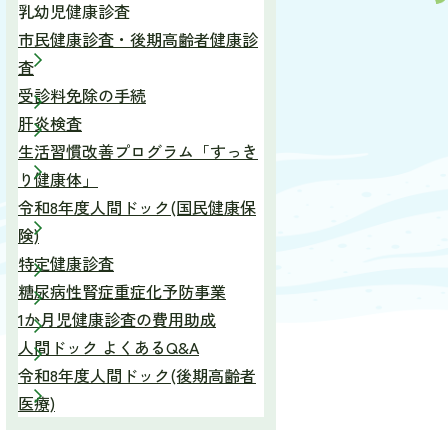
乳幼児健康診査
市民健康診査・後期高齢者健康診
査
受診料免除の手続
肝炎検査
生活習慣改善プログラム「すっき
り健康体」
令和8年度人間ドック(国民健康保
険)
特定健康診査
糖尿病性腎症重症化予防事業
1か月児健康診査の費用助成
人間ドック よくあるQ&A
令和8年度人間ドック(後期高齢者
医療)