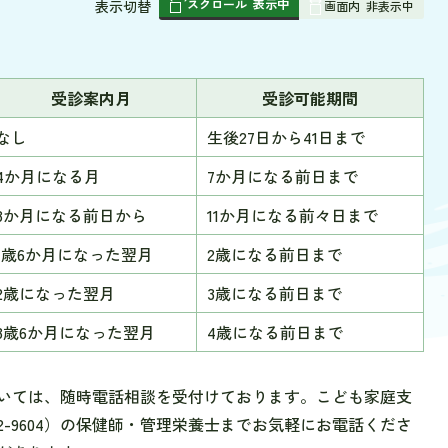
スクロール
表示中
表
表示切替
画面内
非表示中
組
み
の
受診案内月
受診可能期間
なし
生後27日から41日まで
4か月になる月
7か月になる前日まで
8か月になる前日から
11か月になる前々日まで
1歳6か月になった翌月
2歳になる前日まで
2歳になった翌月
3歳になる前日まで
3歳6か月になった翌月
4歳になる前日まで
いては、随時電話相談を受付けております。こども家庭支
82-9604）の保健師・管理栄養士までお気軽にお電話くださ