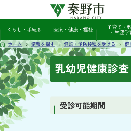
子育て・
くらし・手続き
医療・健康・福祉
・生涯学
ホーム
情報を探す
健診・予防接種を受ける
健
乳幼児健康診査
受診可能期間