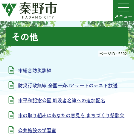
その他
ページID :
5302
市総合防災訓練
防災行政無線 全国一斉Jアラートのテスト放送
市平和記念公園 戦没者名簿への追加記名
市の取り組みにあなたの意見を まちづくり懇談会
公共施設の学習室