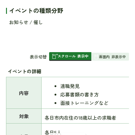
イベントの種類分野
お知らせ / 催し
スクロール
表示中
表
表示切替
画面内
非表示中
組
み
イベントの詳細
の
適職発見
内容
応募書類の書き方
面接トレーニングなど
対象
各日市内在住の18歳以上の求職者
各日5人