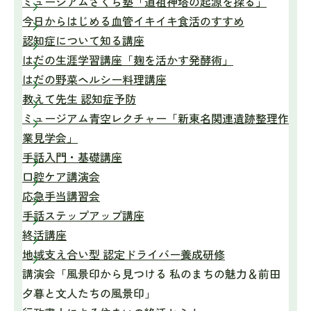
ミュージアムさくら塾「道祖神塔の起源を探る」
今日からはじめる血管イキイキ食活のすすめ
認知症について知る講座
はだの生涯学習講座「麹を活かす発酵術」
はだの野菜ヘルシー料理講座
教えて先生 認知症予防
ミュージアム青空レクチャー「新東名関連遺跡整理作
業見学会」
手話入門・基礎講座
口腔ケア講演会
応急手当講習会
手話ステップアップ講座
終活講座
地域支え合い型 認定ドライバー養成研修
講演会「風景印から見つける 私のまちの魅力＆前田
夕暮と文人たちの風景印」