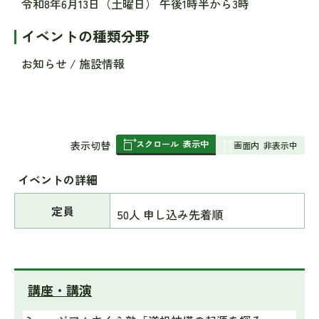
令和8年6月13日（土曜日） 午後1時半から3時
イベントの種類分野
お知らせ / 施設情報
スクロール
表示中
表
表示切替
画面内
非表示中
組
み
イベントの詳細
の
定員
50人 申し込み先着順
講座・講演