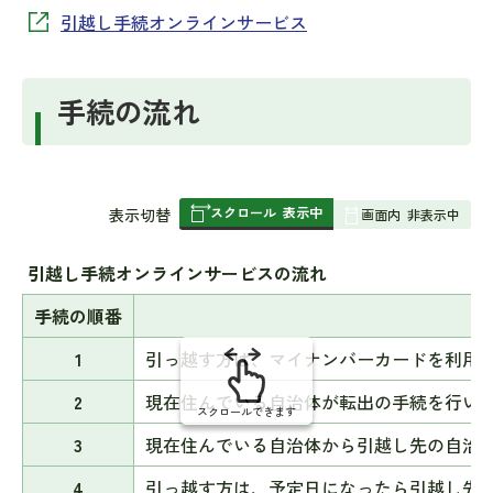
引越し手続オンラインサービス
手続の流れ
スクロール
表示中
表
表示切替
画面内
非表示中
組
み
引越し手続オンラインサービスの流れ
の
手続の順番
1
引っ越す方は、マイナンバーカードを利用
2
現在住んでいる自治体が転出の手続を行い
スクロールできます
3
現在住んでいる自治体から引越し先の自治
4
引っ越す方は、予定日になったら引越し先