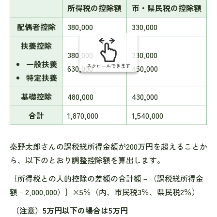
所得税の控除額
市・県民税の控除額
配偶者控除
380,000
330,000
5
扶養控除
380,000
330,000
5
一般扶養
スクロールできます
630,000
450,000
1
特定扶養
基礎控除
480,000
430,000
5
合計
1,870,000
1,540,000
3
秦野太郎さんの課税総所得金額が200万円を超えることか
ら、以下のとおり調整控除額を算出します。
｛所得税との人的控除の差額の合計額－（課税総所得金
額－2,000,000）｝×5％（内、市民税3％、県民税2％）
（注意）5万円以下の場合は5万円