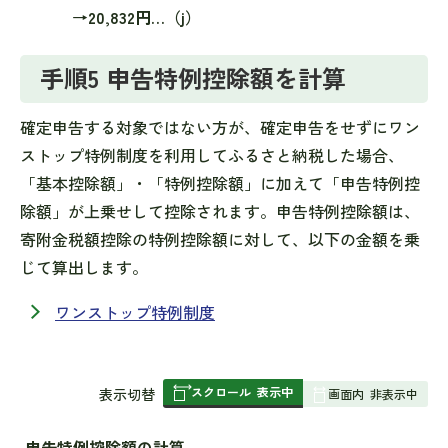
→20,832円…（j）
手順5 申告特例控除額を計算
確定申告する対象ではない方が、確定申告をせずにワン
ストップ特例制度を利用してふるさと納税した場合、
「基本控除額」・「特例控除額」に加えて「申告特例控
除額」が上乗せして控除されます。申告特例控除額は、
寄附金税額控除の特例控除額に対して、以下の金額を乗
じて算出します。
ワンストップ特例制度
スクロール
表示中
表
表示切替
画面内
非表示中
組
み
申告特例控除額の計算