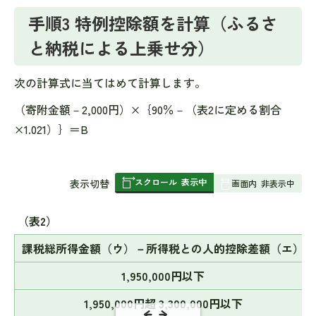
手順3 特例控除額を計算（ふるさ
と納税による上乗せ分）
次の計算式に当てはめて計算します。
（寄附金額－2,000円）×｛90％－（表2に定める割合
×1.021）｝＝B
スクロール
表示中
表
表示切替
画面内
非表示中
組
み
（表2）
の
課税総所得金額（ウ）－所得税との人的控除差額（エ）
1,950,000円以下
1,950,000円超 3,300,000円以下