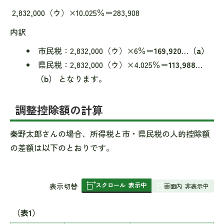
2,832,000（ウ）×10.025％＝283,908
内訳
市民税：2,832,000（ウ）×6％＝
169,920…（a）
県民税：2,832,000（ウ）×4.025％＝
113,988…
（b）
となります。
調整控除額の計算
秦野太郎さんの場合、所得税と市・県民税の人的控除額
の差額は以下のとおりです。
スクロール
表示中
表
表示切替
画面内
非表示中
組
み
（表1）
の