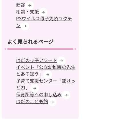
健診
相談・支援
RSウイルス母子免疫ワクチ
ン
よく見られるページ
はだのっ子アワード
イベント「公立幼稚園の先生
とあそぼう」
子育て支援センター「ぽけっ
と21」
保育所等への申し込み
はだのこども館