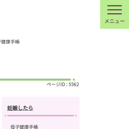
子健康手帳
ページID :
5562
妊娠したら
母子健康手帳