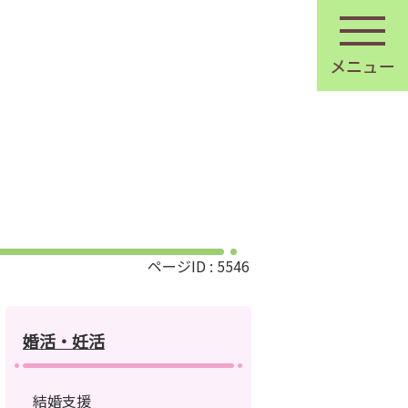
ページID :
5546
婚活・妊活
結婚支援