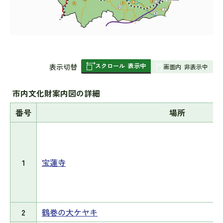
スクロール
表示中
表
表示切替
画面内
非表示中
組
み
市内文化財案内図の詳細
の
番号
場所
1
宝蓮寺
2
鶴巻の大ケヤキ