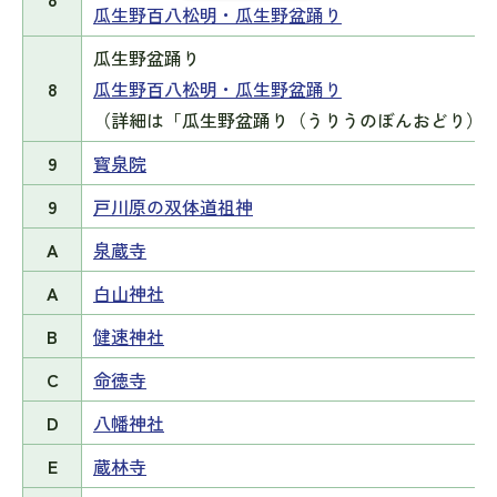
瓜生野百八松明・瓜生野盆踊り
瓜生野盆踊り
8
瓜生野百八松明・瓜生野盆踊り
（詳細は「瓜生野盆踊り（うりうのぼんおどり）
9
寳泉院
9
戸川原の双体道祖神
A
泉蔵寺
A
白山神社
B
健速神社
C
命徳寺
D
八幡神社
E
蔵林寺