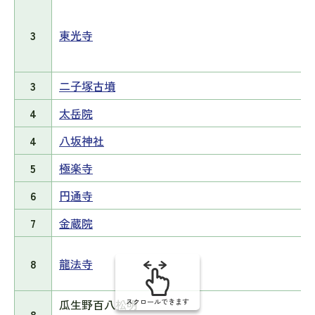
3
東光寺
3
二子塚古墳
4
太岳院
4
八坂神社
5
極楽寺
6
円通寺
7
金蔵院
8
龍法寺
瓜生野百八松明
スクロールできます
8