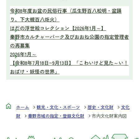
令和8年度お盆の民俗行事（瓜生野百八松明・盆踊
り、下大槻百八炬火）
はだの浮世絵コレクション【2026年1月～】
秦野市カルチャーパーク及びおおね公園の指定管理者
の再募集
2026年1月～
【令和8年7月18日~9月13日】「こわいけど見た～い！
おばけ・妖怪の世界」
ホーム
観光・文化・スポーツ
歴史・文化財
文化
財
秦野市域の指定・登録文化財
市内文化財案内図